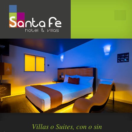
1
2
3
4
5
Villas o Suites, con o sin