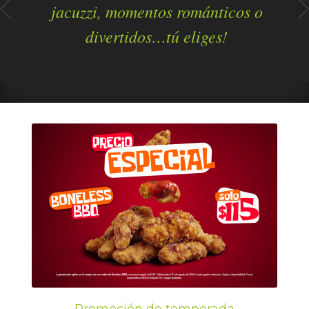
jacuzzi, momentos románticos o
divertidos…tú eliges!
-